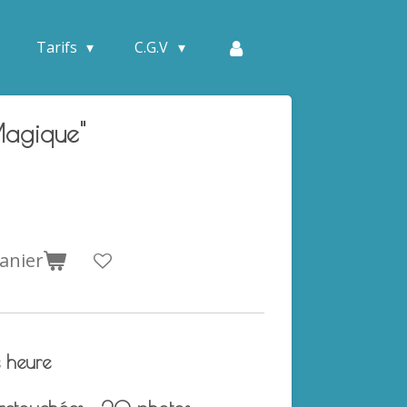
Tarifs
C.G.V
Magique"
anier
e heure