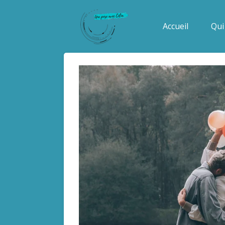
Passer
au
Accueil
Qui 
contenu
principal