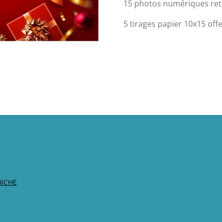
15 photos numériques re
5 tirages papier 10x15
off
BICHE