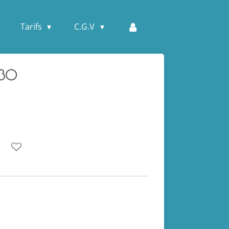
Tarifs
C.G.V
h30