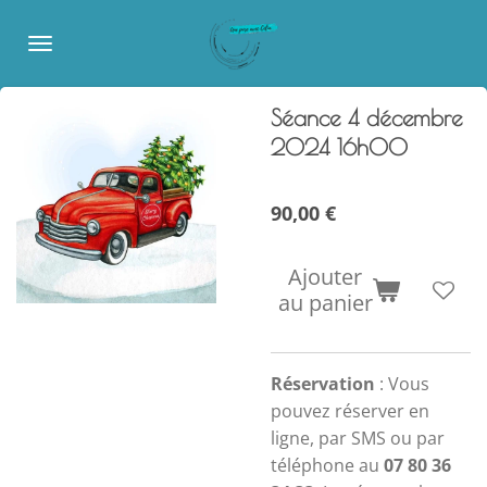
Passer
au
contenu
principal
Séance 4 décembre
2024 16h00
90,00 €
Ajouter
au panier
Réservation
: Vous
pouvez réserver en
ligne, par SMS ou par
téléphone au
07 80 36