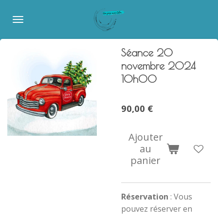
Passer
au
contenu
principal
Séance 20
novembre 2024
10h00
90,00 €
Ajouter
au
panier
Réservation
: Vous
pouvez réserver en